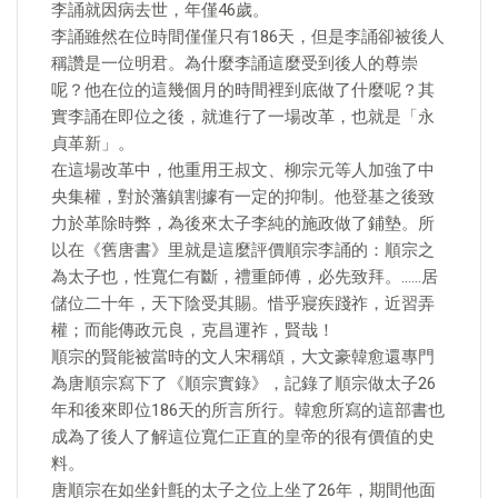
李誦就因病去世，年僅46歲。
李誦雖然在位時間僅僅只有186天，但是李誦卻被後人
稱讚是一位明君。為什麼李誦這麼受到後人的尊崇
呢？他在位的這幾個月的時間裡到底做了什麼呢？其
實李誦在即位之後，就進行了一場改革，也就是「永
貞革新」。
在這場改革中，他重用王叔文、柳宗元等人加強了中
央集權，對於藩鎮割據有一定的抑制。他登基之後致
力於革除時弊，為後來太子李純的施政做了鋪墊。所
以在《舊唐書》里就是這麼評價順宗李誦的：順宗之
為太子也，性寬仁有斷，禮重師傅，必先致拜。……居
儲位二十年，天下陰受其賜。惜乎寢疾踐祚，近習弄
權；而能傳政元良，克昌運祚，賢哉！
順宗的賢能被當時的文人宋稱頌，大文豪韓愈還專門
為唐順宗寫下了《順宗實錄》，記錄了順宗做太子26
年和後來即位186天的所言所行。韓愈所寫的這部書也
成為了後人了解這位寬仁正直的皇帝的很有價值的史
料。
唐順宗在如坐針氈的太子之位上坐了26年，期間他面