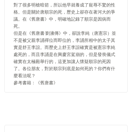
對了很多明槍暗箭，所以他早就養成了寵辱不驚的性
格。但是關於唐順宗的死，歷史上卻存在著河大的爭
議。在《舊唐書》中，明確地記錄了順宗是因病而
死。
但是在《舊唐書·劉澭傳》中，卻說李純（唐憲宗）並
不是被父親李誦禪位而即位的，李誦所相中的太子其
實是舒王李誼。而歷史上舒王李誼確實是被憲宗李純
處死的，而且李誦是在興慶宮駕崩的，但是發喪儀式
確實在太極殿舉行的，這更加讓人懷疑順宗的死因
了。各位朋友，對於順宗到底是如何死的？你們有什
麼看法呢？
參考書籍：《舊唐書》