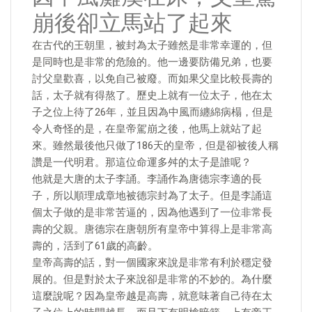
崩後卻立馬站了起來
在古代的王朝里，被封為太子雖然是非常幸運的，但
是同時也是非常的危險的。他一邊要防備兄弟，也要
討父皇歡喜，以免自己被廢。而如果父皇比較長壽的
話，太子就有得熬了。歷史上就有一位太子，他在太
子之位上待了26年，並且因為中風而纏綿病榻，但是
令人奇怪的是，在皇帝駕崩之後，他馬上就站了起
來。雖然最後他只做了186天的皇帝，但是卻被後人稱
讚是一代明君。那這位命運多舛的太子是誰呢？
他就是大唐的太子李誦。李誦作為唐德宗李適的長
子，所以順理成章地被德宗封為了太子。但是李誦這
個太子做的是非常苦逼的，因為他遇到了一位非常長
壽的父親。唐德宗在唐朝所有皇帝中算得上是非常高
壽的，活到了61歲的高齡。
皇帝高壽的話，對一個國家來說是非常有利於穩定發
展的。但是對於太子來說卻是非常的不妙的。為什麼
這麼說呢？因為皇帝越是高壽，就意味著自己待在太