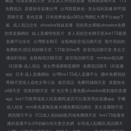
獵豔
現場直播真人秀
美女真人秀視頻直播
免費開放聊天室
173
免費視訊
真愛旅舍直播台灣
台灣真愛旅舍 - 美女福利直播 APP,股
票聊天室
夜色直播
日本按摩偷攝,s383台灣網紅大秀平台app下
載
成人視訊交友
showlive辣妹直播
視頻美女裸聊,showlive免費
色情直播網站
線上直播情色影片
多人視頻交友聊天室,live173最黃
直播平台排名
台灣匿名聊天
金瓶梅影音視訊聊天室
製作視頻的
免費軟件,戀足視頻聊天室
173影音live秀
影音視訊聊天室-美女主
播福利視頻
金瓶梅視訊聊天室
後宮視訊聊天室
mmbox視訊網
UU直播-成人視訊
美女秀場裸聊直播間
免費視訊聊天
UU直播
app
日本 成人直播網站
台灣live173成人直播平台
國外免費視頻
秀聊天室情人成色文學小說
後宮視訊
免費同城聊天室
真愛旅舍
ut聊天室
很黃的聊天室
情˙色文學上看免費,showlive最刺激的直播
app
live173夜秀場真人性直播間,後宮可以看黃秀的直播app
手機
成人頻道
mm夜色露胸直播,外國免費視訊網址
美女直播聊天室
網頁聊天平台
FC2成人視頻絲襪,同城免費聊天室
live173能看黃
播的直播平台,69佳緣白領夫妻交友網
全球成人貼圖區,視訊聊天