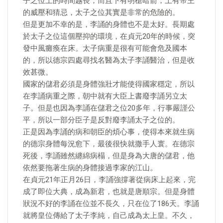
子之位上的時間越長，而且下有明槍暗箭，上有帝王
的威壓和猜忌，太子之位其實是非常的危險的。
但是更加不幸的是，李誦的身體也不是太好。長期處
於太子之位這個壓抑的環境，在貞元20年的時候，突
發中風癱瘓在床。太子病重是很有可能會危及國本
的，所以德宗四處尋找名醫為太子李誦醫治，但是收
效甚微。
國家的儲君必須是身體強壯才能使得國家穩定，所以
在李誦病重之際，朝中就有大臣上書廢李誦另立太
子。但是也因為李誦在儲君之位20多年，行事嚴謹公
平，所以一部分臣子是反對廢李誦太子之位的。
正是因為李誦的病和朝臣的煩心事，使得本來就生病
的德宗身體每況愈下，最後很快就撒手人寰。在德宗
死後，李誦雖然纏綿病榻，但是身為大唐的儲君，他
依然要拖著生病的身體接過李家的江山。
在貞元21年正月26日，李誦強撐著從病床上起來，完
成了即位大典，成為新君，也就是唐順宗。但是身體
狀況不好的李誦在位並不長久，只在位了186天。李誦
就將皇位傳給了太子李純，自己成為太上皇。不久，