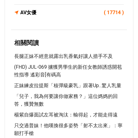
AV女優
( 17714 )
相關閱讀
長腿正妹不經意就露出乳香氣好讓人措手不及
(FHD) JUL-069 擄獲男學生的新任女教師誘惑開苞
性指導 遙彩音[有碼高
正妹練皮拉提斯「核彈級豪乳」跟著up...驚人乳量
「兒子，我為何要讓你做家務？」這位媽媽的回
答，獲贊無數
楊紫自爆面試左耳被淘汰：輸得起，才能走得遠
只交過普妹！他嘆換很多姿勢「射不太出來」：寧
願打手槍