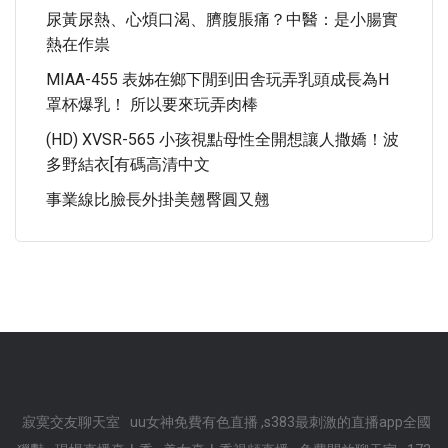
尿黃尿熱、心煩口渴、臍腹脹痛？中醫：是小腸實
熱在作祟
MIAA-455 表姊在鄉下閒到田舎玩弄乳頭成長為H
罩杯爆乳！ 所以要來玩弄肉棒
(HD) XVSR-565 小孩視點母性全開想讓人撒嬌！波
多野結衣[有碼高清中文
事業線比臉長外掛美翹臀圓又翹
寂寞交友聊天室
uu女神免費有色直播 ,s383最刺激的直播app全國