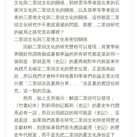
文化與二里頭文化的關係，郭靜雲等學者提出來的石
家河文化與二里頭文化的關係，以及孫華等學者提出
來的三星堆文化與二里頭文化的關係，這些都是二里
頭文化研究中不應當迴避的問題。那麼，二里頭研究
的破局之路究竟在哪裡？
二里頭文化與三星堆文化有密切關係
回顧二里頭文化的研究歷程可以發現，其實學術
界關於所謂商都或夏都爭論的所有研究都是基於同一
個前提：那就是用《史記》的夏商相對年代框架來作
為標尺去確定二里頭文化的歷史位置。正是因為如
此，所以我們才會時不時地看到學者們在論文里出現
什麼「二里頭涉及夏商分界」、「涉及夏的實證化研
究」這一類的言論。
然而，如上文所揭示：解讀二里頭可以發現，
《竹書紀年》對斟尋的記載和《史記》的夏史年代體
系必有一誤，而且出現錯誤的很可能是《史記》。這
就是說，如果我們真要在研究二里頭文化時使用歷史
文獻材料，則意味著我們首先應該處理《史記》的歷
史年代框架，而不是先把二里頭的夏文化身份定下