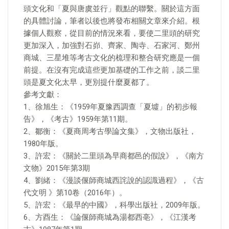
頭文化和「夏與唐虞並行」觀點的聯繫。關於這方面
的具體討論，筆者以後也將發布相關文章來介紹。根
據個人觀察，從目前的情況來看，要使二里頭的研究
更加深入，加強對石峁、齊家、陶寺、石家河、鄭州
商城、三星堆等考古文化的梳理和整合研究應是一個
前提。在沒有完成這些更加基礎的工作之前，談二里
頭是夏文化太早，更別提什麼夏都了。
參考文獻：
1、徐旭生：《1959年夏豫西調查「夏墟」的初步報
告》，《考古》1959年第11期。
2、鄒衡：《夏商周考古學論文集》，文物出版社，
1980年版。
3、許宏：《關於二里頭為早商都邑的假說》，《南方
文物》2015年第3期
4、劉緒：《漫談偃師商城西詫說的認識過程》，《古
代文明 》第10卷（2016年）。
5、許宏：《最早的中國》，科學出版社，2009年版。
6、方酉生：《論偃師商城為湯都西亳》，《江漢考