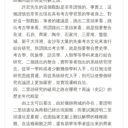
歸屬問題仍舊是待解之謎。
許宏先生的這個觀點是非常謹慎的。事實上，這
種謹慎也常常出現在具有考古學背景的學者身上。對
於這一類觀點，筆者的建議是，跳出二里頭來看，跳
出考古學來看。所謂跳出二里頭來看，就是指要整合
良渚、石峁、齊家、陶寺、石家河、三星堆、盤龍
城、新干大洋洲、金沙等大量的先秦考古文化來進行
綜合研究。所謂跳出考古學，就是指要整合歷史學、
考古學、民族學、語言學、人類學等學科來進行綜合
研究。二個跳出的整合，實即筆者指出的系統研究理
念。從單一學科或者少數幾個學科入手，往往無法使
研究思維貫通。而從系統研究入手，則可以使整個研
究在論證上更加嚴密，並實現邏輯自洽。
四、二里頭研究的破局之路在哪裡？再論《史記》的
歷史年代框架
由上文可以看出，由於偃師商城的存在，要證明
二里頭遺址為商都已經出現困難；而要試圖證明二里
頭遺址是夏都，也面臨著文獻上難以解釋的種種困
難。在這種兩難之間，還有易華等學者提出來的齊家