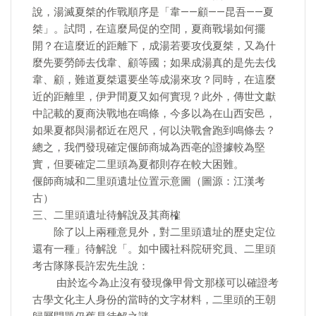
說，湯滅夏桀的作戰順序是「韋——顧——昆吾——夏
桀」。試問，在這麼局促的空間，夏商戰場如何擺
開？在這麼近的距離下，成湯若要攻伐夏桀，又為什
麼先要勞師去伐韋、顧等國；如果成湯真的是先去伐
韋、顧，難道夏桀還要坐等成湯來攻？同時，在這麼
近的距離里，伊尹間夏又如何實現？此外，傳世文獻
中記載的夏商決戰地在鳴條，今多以為在山西安邑，
如果夏都與湯都近在咫尺，何以決戰會跑到鳴條去？
總之，我們發現確定偃師商城為西亳的證據較為堅
實，但要確定二里頭為夏都則存在較大困難。
偃師商城和二里頭遺址位置示意圖（圖源：江漢考
古）
三、二里頭遺址待解說及其商榷
除了以上兩種意見外，對二里頭遺址的歷史定位
還有一種」待解說「。如中國社科院研究員、二里頭
考古隊隊長許宏先生說：
由於迄今為止沒有發現像甲骨文那樣可以確證考
古學文化主人身份的當時的文字材料，二里頭的王朝