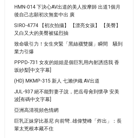
HMN-014 下決心AV出道的美人按摩師 出道1個月
後自己志願初次無套中出 廣
SIRO-4774 【初次拍攝】 【漂亮女孩】 【美臀】
又白又大的美臀被猛烈抽
致命吸引力！女生夾緊「黑絲襪雙腿」瞬間 騷到
業力引爆
PPPD-731 女友的姐姐是個巨乳用內射誘惑我 香
坂紗梨[中文字幕]
(HD) MKMP-315 新人 七瀨伊織 AV出道
JUL-937 絕不能對妻子說，把岳母肏到懷孕 安美
波[有碼中文字幕]
亞洲高清視頻色情網
巨乳正妹穿比基尼 向前彎...雄偉雙峰「炸出」：長
輩太兇根本藏不住