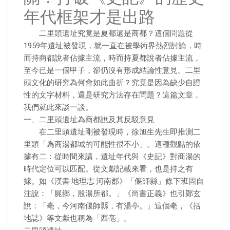
年代框架才是出路
二里頭遺址究竟是夏都還是商都？這個問題從
1959年遺址被發現，就一直在被學術界熱烈討論，時
而持商都說者佔據主流，時而持夏都說者佔據主流，
至今已是一個甲子，卻仍沒有形成結論性意見。二里
頭文化的研究為何會如此曲折？究竟是因為缺少自證
性的文字材料，還是研究方法存在問題？這篇文章，
我們就此來談一談。
一、二里頭遺址為商都說及其反駁意見
在二里頭遺址剛被發現時，徐旭生先生即推測二
里頭「為商湯都城的可能性很不小」。這種觀點的依
據有二：從時間來講，遺址年代與《史記》對商湯的
時代定位可以匹配。從文獻記載來看，也是持之有
據。如《漢書·地理志·河南郡》「偃師縣」條下班固自
注說：「屍鄉，殷湯所都。」《尚書正義》也引鄭玄
說：「亳，今河南偃師縣，有湯亭。」這個亳，《括
地誌》等文獻也稱為「西亳」。