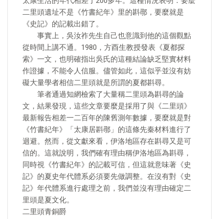
太康生活的年代相差了200多年。這種情況表明：要麼
二里頭遺址不是《竹書紀年》里的斟鄩，要麼就是
《史記》的記載出錯了。
事實上，吳汝祚先生自己也意識到他的這個觀點
從時間上講不通。1980，方酉生教授發表《夏都探
索》一文，也明確指出吳氏的這種結論缺乏堅實材料
作證據，不能令人信服。儘管如此，這似乎並沒有妨
礙大量學者相信二里頭就是所謂的夏都斟尋。
筆者通過知網檢索了大量稱二里頭為斟尋的論
文，結果發現，這些文章要麼是採用了與《二里頭》
最新報告相差一二百年的陳舊測年數據，要麼就是對
《竹書紀年》「太康居斟鄩」的這條先秦材料進行了
迴避。然而，從文獻來看，伊洛地區存在斟尋又是可
信的。這就說明，我們確有理由稱伊洛地區為斟尋，
同時視《竹書紀年》的記載可信，但這就意味著《史
記》的夏史年代體系必須要先做調整。在沒有對《史
記》年代體系進行處理之前，我們並沒有理由確定二
里頭是夏文化。
二里頭青銅爵