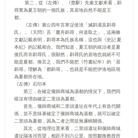
第二，從《左傳》、《楚辭》先秦文獻來看，斟
尋實為夏王朝的一個氏族，其居地自然不能是王
都。
《左傳》襄公四年言寒浞使澆「滅斟灌及斟尋
氏」，《天問》言「覆舟斟尋，何道取之」，這兩條
文獻記載表明，斟尋本為氏族名稱，這也與《史記·夏
本紀》的記載相合。我們知道，夏王朝的統治者是夏
後氏而非斟尋氏，很顯然，斟尋氏的居地也就絕不可
能是夏都。換言之，我們不能把《竹書紀年》的「居
斟尋」理解為「都斟尋」，也就是不能把伊洛地區視
為夏都所在地。
《左傳》石印本
第三，在確定偃師商城為湯都的情況下，我們同
樣沒有理由確定二里頭為夏都。
首先，偃師商城和二里頭遺址在年代上有迭代關
係，並不意味著確定了偃師商城為湯都，就可以確定
二里頭為夏都，因為二者之間並無邏輯關係。
其次，從地理位置來看，二里頭遺址和偃師商城
遺址隔洛河而望，相距不到六公里。按照鄒衡教授所