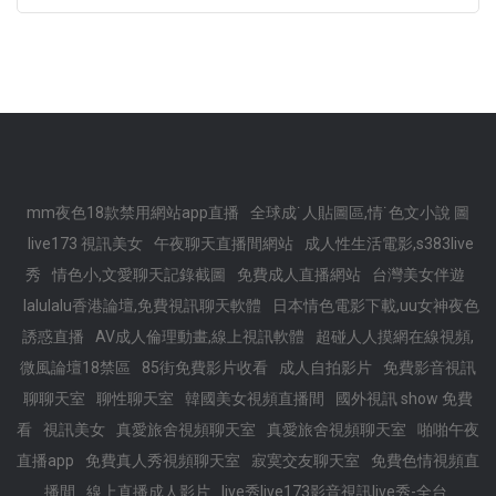
mm夜色18款禁用網站app直播
全球成˙人貼圖區,情˙色文小說 圖
live173 視訊美女
午夜聊天直播間網站
成人性生活電影,s383live
秀
情色小,文愛聊天記錄截圖
免費成人直播網站
台灣美女伴遊
lalulalu香港論壇,免費視訊聊天軟體
日本情色電影下載,uu女神夜色
誘惑直播
AV成人倫理動畫,線上視訊軟體
超碰人人摸網在線視頻,
微風論壇18禁區
85街免費影片收看
成人自拍影片
免費影音視訊
聊聊天室
聊性聊天室
韓國美女視頻直播間
國外視訊 show 免費
看
視訊美女
真愛旅舍視頻聊天室
真愛旅舍視頻聊天室
啪啪午夜
直播app
免費真人秀視頻聊天室
寂寞交友聊天室
免費色情視頻直
播間
線上直播成人影片
live秀live173影音視訊live秀-全台