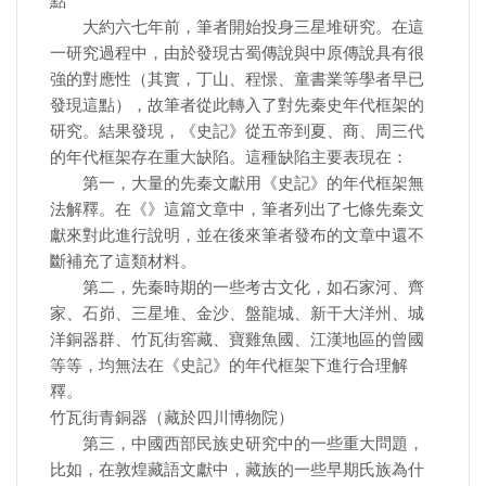
點
大約六七年前，筆者開始投身三星堆研究。在這
一研究過程中，由於發現古蜀傳說與中原傳說具有很
強的對應性（其實，丁山、程憬、童書業等學者早已
發現這點），故筆者從此轉入了對先秦史年代框架的
研究。結果發現，《史記》從五帝到夏、商、周三代
的年代框架存在重大缺陷。這種缺陷主要表現在：
第一，大量的先秦文獻用《史記》的年代框架無
法解釋。在《》這篇文章中，筆者列出了七條先秦文
獻來對此進行說明，並在後來筆者發布的文章中還不
斷補充了這類材料。
第二，先秦時期的一些考古文化，如石家河、齊
家、石峁、三星堆、金沙、盤龍城、新干大洋州、城
洋銅器群、竹瓦街窖藏、寶雞魚國、江漢地區的曾國
等等，均無法在《史記》的年代框架下進行合理解
釋。
竹瓦街青銅器（藏於四川博物院）
第三，中國西部民族史研究中的一些重大問題，
比如，在敦煌藏語文獻中，藏族的一些早期氏族為什