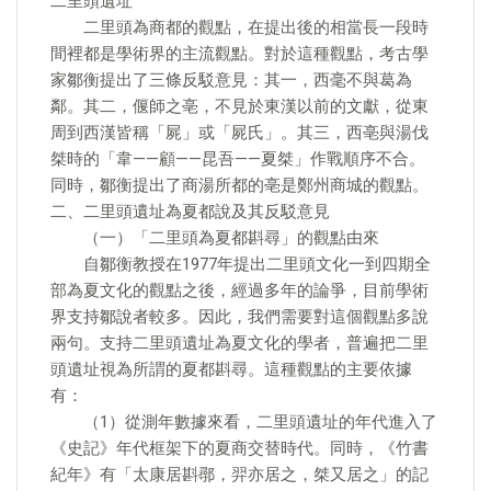
二里頭遺址
二里頭為商都的觀點，在提出後的相當長一段時
間裡都是學術界的主流觀點。對於這種觀點，考古學
家鄒衡提出了三條反駁意見：其一，西毫不與葛為
鄰。其二，偃師之亳，不見於東漢以前的文獻，從東
周到西漢皆稱「屍」或「屍氏」。其三，西亳與湯伐
桀時的「韋——顧——昆吾——夏桀」作戰順序不合。
同時，鄒衡提出了商湯所都的亳是鄭州商城的觀點。
二、二里頭遺址為夏都說及其反駁意見
（一）「二里頭為夏都斟尋」的觀點由來
自鄒衡教授在1977年提出二里頭文化一到四期全
部為夏文化的觀點之後，經過多年的論爭，目前學術
界支持鄒說者較多。因此，我們需要對這個觀點多說
兩句。支持二里頭遺址為夏文化的學者，普遍把二里
頭遺址視為所謂的夏都斟尋。這種觀點的主要依據
有：
（1）從測年數據來看，二里頭遺址的年代進入了
《史記》年代框架下的夏商交替時代。同時，《竹書
紀年》有「太康居斟鄩，羿亦居之，桀又居之」的記