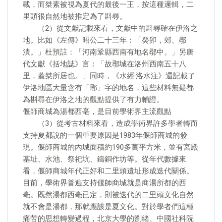
載，而桀素被視為夏代的最後一王，按這種邏輯，二
里頭很自然地被推定為了斟尋。
（2）從文獻記載來看，文獻中的斟尋確在伊洛之
地。比如《左傳》昭公二十三年：「癸卯，郊、鄩
潰。」杜預註：「河南鞏縣西南有地名鄩中。」另唐
代文獻《括地誌》言：「故鄩城在洛州西南五十八
里，蓋桀所居也。」同時，《水經·洛水注》還記載了
伊洛地區大量含有「鄩」字的地名，這些材料無疑都
為斟尋在伊洛之地的觀點提供了有力輔證。
偃師商城為湯都西亳，是目前學術界主流觀點
（3）從考古材料來看，造成學術界許多學者轉而
支持夏都說的一個重要原因是1983年偃師商城的發
現。偃師商城的內城面積約190多萬平方米，並有宮殿
基址、水池、祭祀坑、鑄銅作坊等。從年代數據來
看，偃師商城年代正好和二里頭遺址形成迭代關係。
目前，學術界普遍支持偃師商城就是商湯所都的西
亳。既然湯都西亳已定，則被迭代的二里頭文化自然
就不會是湯都，那就應該是夏文化。對於學者們這種
痛苦的思想轉變過程，北京大學的劉緒、中國社科院