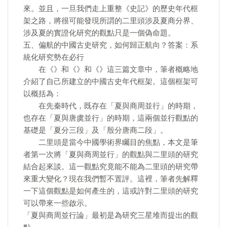
來。並且，一旦我們走上重整《史記》的歷史年代框
架之路，將很可能發現所謂的二里頭涉及夏商分界、
涉及夏的實證化研究的觀點只是一個偽命題。
五、偏航的中國古史研究，如何歸正航向？答案：系
統化研究勢在必行
在《》和《》和《》這三篇文章中，筆者概略地
介紹了自己所建立的中國古史年代框架。這個框架可
以概括為：
在先秦時代，既存在「夏與商周並行」的時期，
也存在「夏與唐虞並行」的時期，這兩個並行觀點的
基礎是「夏分三段」及「殷分唐商二段」。
二里頭是當今中國學術界矚目的焦點，本文是筆
者第一次將「夏與商周並行」的觀點與二里頭的研究
結合起來談。這一觀點究竟能不能為二里頭的研究帶
來重大變化？現在我們暫不置評。這裡，筆者先解釋
一下這個觀點是如何產生的，這或許對二里頭的研究
可以帶來一些啟示。
「夏與商周並行論」最初是為研究三星堆而提出的觀