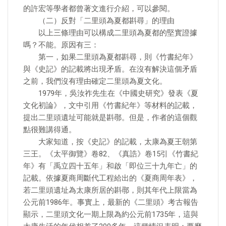
的許宏等學者都曾著文進行介紹，可以參閱。
（二）反對「二里頭為夏都斟尋」的理由
以上三條理由可以構成二里頭為夏都的堅實證據
嗎？不能。原因有三：
第一，如果二里頭為夏都斟尋，則《竹書紀年》
與《史記》的記載將出現矛盾。在沒有解決這個矛盾
之前，我們沒有理由確定二里頭為夏文化。
1979年，吳汝祚先生在《中國史研究》發表《夏
文化初論》，文中引用《竹書紀年》等材料的記載，
提出二里頭遺址可能就是斟鄩。但是，作者的這個觀
點很難講得通。
大家知道，按《史記》的記載，太康為夏王朝第
三王。《太平御覽》卷82、《真誥》卷15引《竹書紀
年》有「禹立四十五年」和啟「即位三十九年亡」的
記載。依據夏商周斷代工程給出的《夏商周年表》，
若二里頭遺址為太康所居的斟鄩，則其年代上限當為
公元前1986年。事實上，最新的《二里頭》考古報告
顯示，二里頭文化一期上限為約公元前1735年，這與