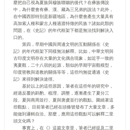
麼把自己視為夏族與穆族聯姻的後代？在彝族傳說
中，為什麼會有彝、漢、藏為三兄弟的說法？此外，
在中國西部特別是新疆地區，為什麼會產生大量具有
高加索人種和蒙古人種過渡特徵的民族？諸如此類的
問題，在《史記》的年代框架下都是無法找到解決入
口的。
第四，早期中國與周邊文明的互動關係在《史
記》的年代框架下同樣無法解釋。比如，中華文明與
古印度文明存在大量的文化偶合現象，如近乎一致的
夷夏觀，二十八宿的起源，類似的早期宇宙觀模型，
印度密教與道教的關係等等，這些均無從通過《史
記》來得到解決途徑。
基於以上的這些原因，筆者在這些年的研究中，
經過反覆的斟酌、梳理、調整，逐漸產生了夏分三
段、夏與商周並行、夏與唐虞並行的觀點。圍繞著這
些觀點， 目前筆者已經在頭條號發布了大量文章，多
能做到邏輯自洽。那麼，應用這些觀點可以解釋二里
頭文化嗎？
事實上，在《》這篇文章里，筆者已經提及二里