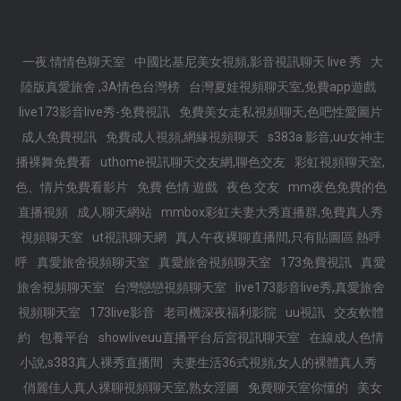
一夜.情情色聊天室
中國比基尼美女視頻,影音視訊聊天 live 秀
大
陸版真愛旅舍 ,3A情色台灣榜
台灣夏娃視頻聊天室,免費app遊戲
live173影音live秀-免費視訊
免費美女走私視頻聊天,色吧性愛圖片
成人免費視訊
免費成人視頻,網緣視頻聊天
s383a 影音,uu女神主
播裸舞免費看
uthome視訊聊天交友網,聊色交友
彩虹視頻聊天室,
色、情片免費看影片
免費 色情 遊戲
夜色 交友
mm夜色免費的色
直播視頻
成人聊天網站
mmbox彩虹夫妻大秀直播群,免費真人秀
視頻聊天室
ut視訊聊天網
真人午夜裸聊直播間,只有貼圖區 熱呼
呼
真愛旅舍視頻聊天室
真愛旅舍視頻聊天室
173免費視訊
真愛
旅舍視頻聊天室
台灣戀戀視頻聊天室
live173影音live秀,真愛旅舍
視頻聊天室
173live影音
老司機深夜福利影院
uu視訊
交友軟體
約
包養平台
showliveuu直播平台后宮視訊聊天室
在線成人色情
小說,s383真人裸秀直播間
夫妻生活36式視頻,女人的裸體真人秀
俏麗佳人真人裸聊視頻聊天室,熟女淫圖
免費聊天室你懂的
美女