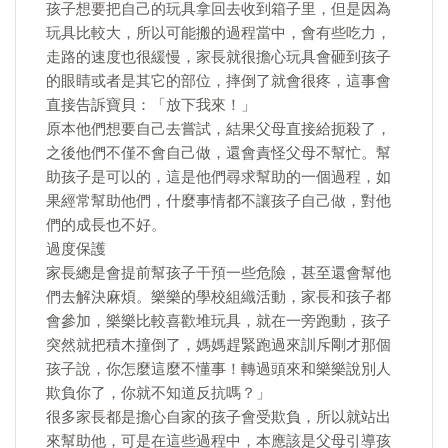
孩子想要把自己的玩具拿回去收到箱子里，但是因為
玩具比較大，所以可能搬的過程當中，會有些吃力，
走路的速度也很緩慢，家長就很擔心玩具會砸到孩子
的眼睛或者是其它的部位，摔倒了就會很疼，這事會
直接告訴寶貝：「放下我來！」
原本他們想要自己去嘗試，結果父母直接給扼殺了，
之後他們不僅不會自己做，還會責怪父母不幫忙。幫
助孩子是可以的，這是他們尋求幫助的一個過程，如
果經常幫助他們，什麼事情都不讓孩子自己做，對他
們的成長也不好。
過度保護
家長總是會提前幫孩子干預一些危險，甚至還會幫他
們去解決麻煩。樂樂的學校組織活動，家長和孩子都
會參加，樂樂比較喜歡堆玩具，就在一旁跑動，孩子
突然就把積木撞倒了，媽媽趕緊跑過來訓斥剛才那個
孩子說，你怎麼這麼不懂事！轉過頭來和樂樂說別人
欺負你了，你就不知道反抗嗎？」
很多家長都是擔心自家的孩子會受欺負，所以就站出
來幫助他，可是在這些過程中，本應該是父母引導孩