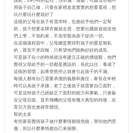
護航，24小時的監控，洗衣服，做飯，吃飯這些都不
用孩子自己做，只要在家裡老老實實的想看電視，想
玩什麼玩什麼就好了
這樣的父母在孩子有需求時，也會給予他們一定幫
助，孩子想要名牌衣服就去買，想要出國旅遊就送他
們上學，不加約束，不加管製為孩子提供一切。
在這個過程當中，父母總是覺得對孩子的愛是無私
的，甚至不求回報，只希望他們能夠好好的成長。
可是孩子在小的時候就沒有建立正確的價值觀，他們
覺得父母給予的一切都是應該的，長此以往，養成了
這樣的習慣，如果突然停止就會引起孩子的不滿。
每個人都有自己需要承擔的義務和責任，家長在年輕
時可以為孩子承擔，老了之後孩子就需要自己面對，
可是這時孩子已經缺乏了面對的能力和勇氣，只會躲
在父母后面。直升飛機的父母有幾大典型的特徵，在
育兒方面也會經常體現。
幫的太多
有些家長覺得孩子做什麼事情都很危險，害怕他們受
傷，所以什麼事情都自己來操辦。