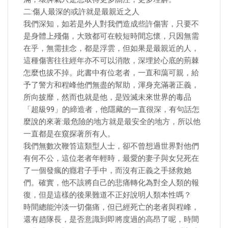
二:傷人最深的或許就是最親近之人
我們深知，如若是外人對我們造成些許傷害，只要不
是身體上殘傷，大致都可在較短時間忘懷，只因無需
在乎，無需挂念，都是浮雲，但如果是最親近的人，
這種傷害往往經年亦不可以消散，深埋於心底的荊棘
怎麼也拔不掉。此書中有位老者，一直和藹可親，給
予了警方和程峰他們無盡的幫助，渾身充滿著正義，
所向披靡，然而也就是他，是毀滅未來世界的毒品
「超級99」的締造者，他隱藏的一直很深，有句話怎
麼說的來著:最危險的地方就是最安全的地方，所以他
一直都是在窺探著所有人。
我們無數次鞭笞這類型人士，卻不曾想過世界對他們
有何不公，這位老者年輕時，最愛的妻子與女兒死在
了一個發瘋的癮君子手中，而沒有正義之手拯救她
們。確實，他不該將自己的悲痛轉化為對全人類的報
復，但是這樣的後果難道不正好說明人類本性嗎？
時間總能沖淡一切傷痛，但已經死亡的老者與程峰，
還有趙隊長，是否意識到即將度過的高昂了呢，時間