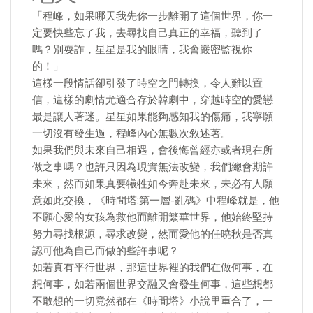
「程峰，如果哪天我先你一步離開了這個世界，你一
定要快些忘了我，去尋找自己真正的幸福，聽到了
嗎？別耍詐，星星是我的眼睛，我會嚴密監視你
的！」
這樣一段情話卻引發了時空之門轉換，令人難以置
信，這樣的劇情尤適合存於韓劇中，穿越時空的愛戀
最是讓人著迷。星星如果能夠感知我的傷痛，我寧願
一切沒有發生過，程峰內心無數次敘述著。
如果我們與未來自己相遇，會後悔曾經亦或者現在所
做之事嗎？也許只因為現實無法改變，我們總會期許
未來，然而如果真要犧牲如今奔赴未來，未必有人願
意如此交換，《時間塔:第一層-亂碼》中程峰就是，他
不願心愛的女孩為救他而離開繁華世界，他始終堅持
努力尋找根源，尋求改變，然而愛他的任曉秋是否真
認可他為自己而做的些許事呢？
如若真有平行世界，那這世界裡的我們在做何事，在
想何事，如若兩個世界交融又會發生何事，這些想都
不敢想的一切竟然都在《時間塔》小說里重合了，一