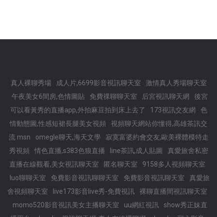
真人裸聊秀場
成人片,6699影音視訊聊天室
激情真人秀場聊天室
午夜美女6間房,色情圖貼
免費祼聊聊天室
后宮視訊聊天網
後宮
可以看黃秀的直播app,外拍麻豆拍到床上去了
173視訊交友網
色
情動態圖,性感短裙長腿美女視頻
視頻聊天網站你懂得,高雄茶訊交
流 msn
omegle聊天,海天文學
寂寞富婆約會交友,歐美裸體模特走
秀視頻
情色直播,s383色狼直播
line茶訊,成人貼圖
真愛旅舍私密
直播在線觀看,美女視訊聊天室
匿名聊天室
9158多人視頻聊天室
luo聊聊天室
免費影音視訊聊聊天室
免費影音視訊聊天室
真愛旅
舍視頻聊天室
live173影音live秀-免費視訊
裸聊直播間視訊聊天室
momo520影音視訊美女主播聊天室
uu網紅視訊
show秀正妹直