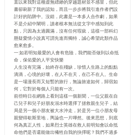
直以來我對這種虛無縹緲的穿越題材並不感冒，但此
書卻刷新了我的認知，而且一步步將我引進作者們設
計好的陷阱中。沒錯，此書是一本多人合作劇，如果
不是介紹中闡明，讀者根本無法從文字中感知到此
點，只因為太過圓滿，沒有任何瑕疵，這樣一部科幻
懸疑愛情小說真可謂先進而獨特，誠心希望此類作品
愈來愈多。
一:如若明知最愛的人會有危險，我們能否做到以命抵
命，保佑愛的人平安快樂
人生沒有完滿，始終存在殘缺，珍惜人生路上的點點
滴滴，心境的好壞，在人不在天，在己不在人。生命
是一場漫長而又短暫的旅行，無論旅途如何，歸宿如
何，它對於每個人只能有一次。
前些時日在網路上看到這樣一個新聞，一位父親在自
己兒子和兒子好朋友溺水時選擇了拯救親生兒子，結
局是另一個小朋友被大水沖走，於是另一位小朋友母
親變得歇斯里地，輿論也一片嘩然。後來思想，到底
何為真正人性，如果烈士英雄在救人前明知會以命抵
命他們是否還能做出犧牲自我的抉擇呢？我們不過多