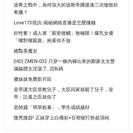
波希之戰中，為何強大的波斯帝國接連三次慘敗於
希臘？
Love173視訊-揭秘網絡直播是怎麼賺錢
好性奮！成人展「親密接觸」無極限！爆乳女優
「嘴對嘴親親」抱著你不放
嬌豔美魔女
(HD) ZMEN-032 只穿一條內褲出來的鄰家太太豐
滿軀體太淫蕩了…2[有碼
傻妹妺免費影片區
皇帝讓大臣管教兒子，大臣回家就殺了兒子，皇
帝：託孤之臣就你了
老師越「簡單粗暴」，學生成績越好
微兇微甜! 正妹穿上白襯衫+百褶裙打扮超清純