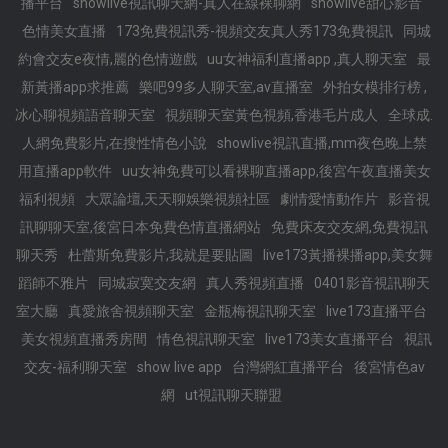
播平台
showlive視訊聊天網-真人在線裸聊網
showlive甜心影音
色情美女直播
173免費視訊秀-視頻交友真人秀173免費視訊
同城
約會交友e夜情,麗的色情遊戲
uu女神福利直播app ,真人聊天室
最
新黃播app求推薦
樂吧99多人聊天室,av直播室
外拍女模排行榜 ,
冰心聊視頻語音聊天室
視頻聊天室黃色視頻,香港毛片成人
全球成.
人網免費影片,在搜性情色小說
showlive視訊直播,mm夜色晚上禁
用直播app軟件
uu女神免費可以看裸聊直播app,後宮午夜直播美女
福利視頻
大眾論壇,天天聊娛樂視頻社區
劇情愛情動作片
影音視
訊聊聊天室,後宮日本免費色情直播網站
免費床友交友網,免費視訊
聊天秀
杜蕾斯免費影片,我就是要貼圖
live173黃播裸播app,美女舞
蹈師不雅片
同城寂寞交友網
真人秀視頻直播
0401影音視訊聊天
室大廳
真愛旅舍視頻聊天室
金瓶梅視訊聊天室
live173直播平台
美女視頻直播秀房間
情色視訊聊天室
live173美女直播平台
視訊
交友-福利聊天室
show live app
台灣網紅直播平台
後宮情色av
網
ut視訊聊天聯盟