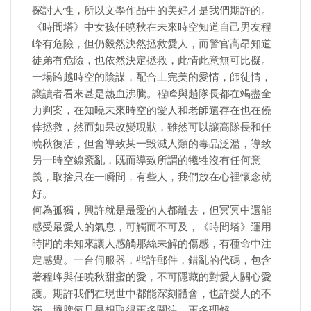
探討人性，所以文學作品中的美好才是我們期許的。
《時間塔》中女孩任曉秋在未來時空知道自己男友程
峰有危險，但仍毅然決然拯救愛人，而警官高昂知道
徒弟有危險，也依然決定拯救，此情此意無可比擬。
一場跨越時空的陰謀，配合上完美的愛情，師徒情，
讓讀者看來甚是熱血沸騰。程峰與趙隊長都在竭盡全
力判案，在知曉未來時空的愛人和老師還存在也在僥
倖拯救，然而如果改變現狀，雖然可以讓高隊長和任
曉秋復活，但會導致某一毀滅人類的毒品泛濫，導致
另一時空線紊亂，既而導致所謂的犧牲沒有任何意
義，取捨只在一瞬間，有些人，我們放在心裡懷念就
好。
何為孤獨，興許就是最愛的人都離去，但冥冥中還能
感受最愛人的氣息，可觸而不可及，《時間塔》運用
時間的未知來讓人感觸那絲未解的傷感，有種命中注
定感覺。一台伺服器，些許郵件，錯亂的代碼，包含
著程峰與任曉秋甜蜜的愛，不可隱藏的對愛人關心愛
護。期許我們在現世中都能深刻體會，也許愛人的不
滿，壞脾氣只是想取得更多關注，更多理解。