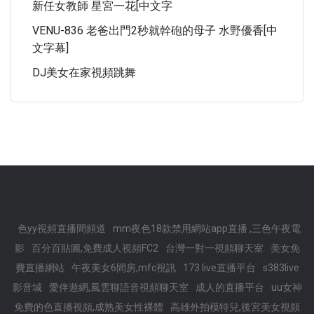
新任女教師 星宮一花[中文字
VENU-836 老爸出門2秒就幹砲的母子 水野優香[中
文字幕]
DJ美女在家視頻跳舞
色yy視頻直播間頻道
mm夜色18款禁用網站app直播 ,三色午夜電
影
百分百貼圖,免費成人視頻FC2
台灣一對一視頻聊天室
美女免
費直播網站
午夜美女6間房,mfc視訊
173 live直播平台
s383live
影音城
愛伴遊網,風雲聊語音視頻聊天室
成人的直播平台
uu女神
免費的色直播視頻,成熟美女性裸體
高雄外拍模特兒,後宮美女視頻