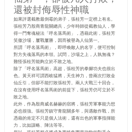
還被封侮辱性神職
如果評選截教最倒霉的弟子，張桂芳一定榜上有名。
張桂芳乃殷商青龍關總兵，少年時師從截教仙人，學
得一門奪魂秘法「呼名落馬術」，憑藉此術，張桂芳
笑傲沙場，屢戰屢勝，因而被譽為人仙第一。
所謂「呼名落馬術」，即呼喚敵人的名字，便可控制
對方失魂落馬的本領。試問，沙場之上，人孰無魂？
難怪張桂芳能夠立於不敗之地。
除了「呼名落馬術」高超，張桂芳的拳腳功夫也很出
色。黃天祥可謂西岐猛將，天生神力，曾兩次打敗金
仙丘引，但卻不能打敗張桂芳。兩人大戰三十回合，
在沒有使用呼名落馬術的前提下，張桂芳仍可立於不
敗之地。
此外，作為殷商威名赫赫的宿將，張桂芳軍事能力想
必也很強。張桂芳鎮守青龍關多年，與遇敵作戰，所
憑藉的肯定不只是個人法術，還有出色的軍事指揮能
力，比如謀略、陣法等等。