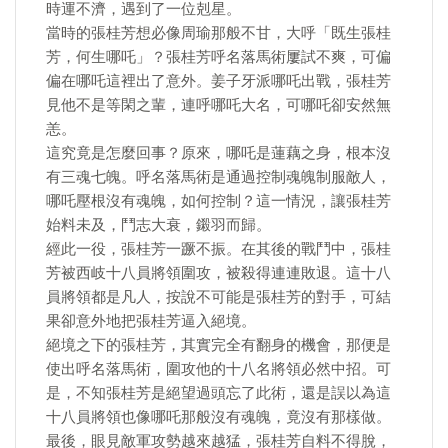
時運不濟，遇到了一位剋星。
當時的張桂芳想必像周瑜那般不甘，大呼「既生張桂
芳，何生哪吒」？張桂芳呼名落馬術屢試不爽，可偏
偏在哪吒這裡出了意外。姜子牙派哪吒出戰，張桂芳
見他不是等閑之輩，連呼哪吒大名，可哪吒卻安然無
恙。
這究竟是怎麼回事？原來，哪吒是蓮藕之身，根本沒
有三魂七魄。呼名落馬術是通過控制魂魄制服敵人，
哪吒壓根沒有魂魄，如何控制？這一情況，讓張桂芳
始料未及，鬥志大衰，鎩羽而歸。
經此一役，張桂芳一蹶不振。在其後的戰鬥中，張桂
芳被西岐十八員將領圍攻，被殺得連連敗退。這十八
員將領都是凡人，按說不可能是張桂芳的對手，可結
果卻意外地把張桂芳逼入絕境。
絕境之下的張桂芳，其實完全有翻身的機會，那便是
使出呼名落馬術，圍攻他的十八名將領必然中招。可
是，不知張桂芳是絕望過頭忘了此術，還是誤以為這
十八員將領也像哪吒那般沒有魂魄，竟沒有那樣做。
最後，眼見敵軍攻勢越來越猛，張桂芳自料不得脫，