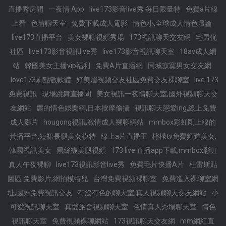
直播秀房間
一夜情 App
live173影音live秀 每日限量特
免費a片線
上看
色情聊天室
免費下載成人電影
情色小,全球成人情色壇論
live173直播平台
美女裸聊視頻秀場
173視訊聊天交友網
宅男优
社區
live173影音視訊live秀
live173影音視訊聊天室
18av成人網
站
韓國美女主播vip福利
免費A片直播網
同城寂寞男女交友網
love173刷點數軟體
好美眉視頻交友社區免費交友裸聊室
live 173
免費視訊
現場跳舞直播間
美女視訊一夜情聊天室,國外視頻聊天交
友網站
麗的情色娛樂網,日本按摩偷攝
視訊聊天戀愛ing,線上免費
成人影片
hougong視訊,激情成人裸聊網站
mmbox彩虹剛上線的
黃播平台,短裙長腿美女模特
線上a片直播王
檸檬tv免費頻道美女,
韓國視訊美女
黑絲襪美腿視頻
173 live 直播app下載,mmbox彩虹
真人午夜裸聊
live173視訊影音live秀
免費毛片快播A片
杜雷斯貼
圖區 免費影片,網拍模特兒
台灣免費視頻裸聊室
免費進入裸聊室網
址,國外免費視訊交友
有沒有色的聊天室,真人視頻聊天交友網站
小
可愛視訊聊天室
真愛旅舍視頻聊天室
色情真人秀場聊天室
情色
視訊聊天室
免費視頻裸聊網站
173視訊聊天交友網
mm網紅直