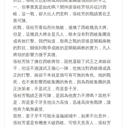
所以，張桂芳想必將成為西岐集團最強勁的對手之
一。但事實真是如此嗎？聞仲派張桂芳領兵征討西
岐，這一戰，卻大出人們意料，張桂芳的戰績實在乏
善可陳。
此戰，張桂芳看似所向無敵，連擒了西岐幾員大將。
但是，這幾員大將全是凡人，根本沒有對西岐集團造
成有效打擊。我們知道，殷商之戰的背後是闡截兩教
的對抗，關係到戰爭成敗的是闡截兩教的實力，凡人
將領的影響力微乎其微。
張桂芳除了擒住西岐將領，固然還殺了武王之弟姬叔
干，但這不過讓武王傷心一陣，也無法對西岐構成真
正的打擊。姬叔干本就是個可有可無的角色。他的戰
死，也不會影響西岐集團的角色，因為西岐集團的真
正決策者，不是武王，而是姜子牙。
張桂芳戰績乏善可陳，是因為他實力不濟嗎？當然不
是，而是姜子牙見他法力高強，迅速高掛免戰牌，讓
他有力氣無處使。
當然，姜子牙不可能永遠龜縮城中，如果不出意外，
張桂芳還是有機會大破西岐。可惜天意弄人，張桂芳