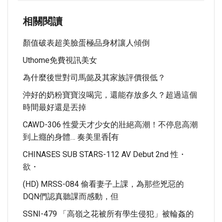
相關閱讀
顏值破表超美臉蛋極品身材讓人傾倒
Uthome免費視訊美女
為什麼後世對司馬懿及其家族評價很低？
沖好的奶粉寶寶沒喝完，還能存放多久？超過這個
時間最好還是丟掉
CAWD-306 性愛天才少女的壯絕高潮！不停息高潮
到上癮的身體… 奏美里香[有
CHINASES SUB STARS-112 AV Debut 2nd 性・
欲・
(HD) MRSS-084 偷看妻子上課，為那些兇惡的
DQN們認真聽課而感動，但
SSNI-479 「高嶺之花被所有學生侵犯」被輪姦的