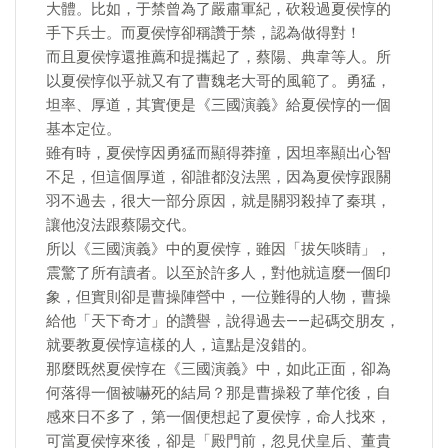
大體。比如，于禁曾為了嚴肅軍紀，砍殺過夏侯惇的
手下兵士。而夏侯惇卻稱讚于禁，認為做得對！
而且夏侯惇還推薦和提攜起了，蔡陽、典韋等人。所
以夏侯惇似乎就又有了曹魏老大哥的風範了。勇猛，
坦率、厚道，其實便是《三國演義》給夏侯惇的一個
基本定位。
雖有時，夏侯惇因勇猛而顯得莽撞，因坦率顯出心智
不足，但這個厚道，卻誰都沒法黑，因為夏侯惇跟關
羽不過去，很大一部分原因，就是關羽殺掉了秦琪，
讓他沒法跟蔡陽交代。
所以《三國演義》中的夏侯惇，雖因「拔矢啖睛」，
震驚了所有讀者。以至於許多人，對他就這麼一個印
象，但實則卻是曹操陣營中，一位難得的人物，曹操
給他「天下奇才」的讚譽，說得過去——起碼交朋友，
就要教夏侯惇這樣的人，這點是沒錯的。
那麼既然夏侯惇在《三國演義》中，如此正面，卻為
何落得一個被嚇死的結局？那是曹操殺了華佗後，自
感來日不多了，第一個便想起了夏侯惇，命人找來，
可當夏侯惇來後，卻是「殿門前，忽見伏皇后、董貴