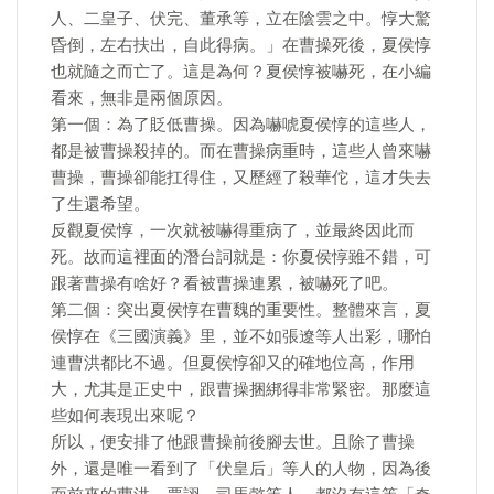
人、二皇子、伏完、董承等，立在陰雲之中。惇大驚
昏倒，左右扶出，自此得病。」在曹操死後，夏侯惇
也就隨之而亡了。這是為何？夏侯惇被嚇死，在小編
看來，無非是兩個原因。
第一個：為了貶低曹操。因為嚇唬夏侯惇的這些人，
都是被曹操殺掉的。而在曹操病重時，這些人曾來嚇
曹操，曹操卻能扛得住，又歷經了殺華佗，這才失去
了生還希望。
反觀夏侯惇，一次就被嚇得重病了，並最終因此而
死。故而這裡面的潛台詞就是：你夏侯惇雖不錯，可
跟著曹操有啥好？看被曹操連累，被嚇死了吧。
第二個：突出夏侯惇在曹魏的重要性。整體來言，夏
侯惇在《三國演義》里，並不如張遼等人出彩，哪怕
連曹洪都比不過。但夏侯惇卻又的確地位高，作用
大，尤其是正史中，跟曹操捆綁得非常緊密。那麼這
些如何表現出來呢？
所以，便安排了他跟曹操前後腳去世。且除了曹操
外，還是唯一看到了「伏皇后」等人的人物，因為後