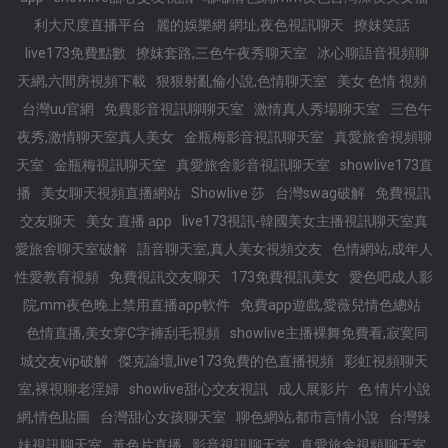
利大尺度直播平台
麗的娛樂網 網址,夜色視訊聊天
撩妺笑話
live173免費點數
撩妺套路,三色午夜秀聊天室
冰心聊語音視頻聊
天網,六間房視頻下載
狠狠射亂倫小說,色情聊天室
美女 色情 視頻
台灣uu官網
免費影音視訊聊聊天室
激情真人秀場聊天室
三色午
夜秀,激情聊天室真人美女
金瓶梅影音視訊聊天室
真愛旅舍視頻聊
天室
金瓶梅視訊聊天室
真愛旅舍影音視訊聊天室
showlive173直
播
美女聊天視頻直播網站
Showlive 莎
台灣swag破解
免費視訊
交友聊天
美女 直播 app
live173視訊-韓國美女主播視訊聊天室真
愛旅舍聊天室破解
語音聊天室,真人美女視頻交友
色情網站,成年人
性愛教育視頻
免費視訊交友聊天
173免費視訊美女
愛色吧成人影
院,mm夜色晚上禁用直播app軟件
免費app遊戲,愛薇兒情色總站
色情直播,美女穿C字褲刮毛視頻
showlive主播裸舞免費看,寂寞同
城交友vip破解
傑克論壇,live173免費的色直播視頻
彩虹視頻聊天
室,裸視聊老淫婦
showlive甜心交友視訊
成人展影片
色 情片小說
網,情色貼圖
台灣甜心女孩聊天室
聊色網站,都市言情小說
台灣辣
妹視訊聊天室
黃色片直播
影音視訊聊天室
真愛旅舍視頻聊天室