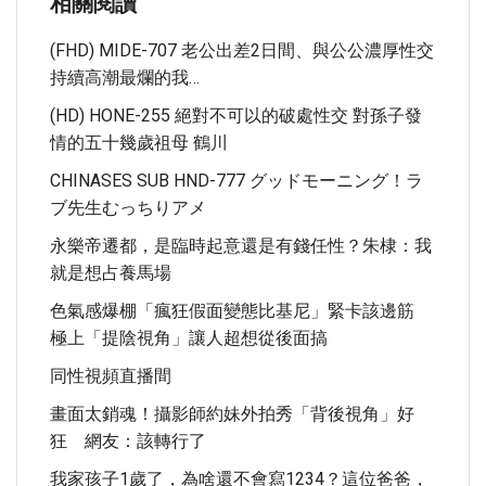
相關閱讀
(FHD) MIDE-707 老公出差2日間、與公公濃厚性交
持續高潮最爛的我…
(HD) HONE-255 絕對不可以的破處性交 對孫子發
情的五十幾歲祖母 鶴川
CHINASES SUB HND-777 グッドモーニング！ラ
ブ先生むっちりアメ
永樂帝遷都，是臨時起意還是有錢任性？朱棣：我
就是想占養馬場
色氣感爆棚「瘋狂假面變態比基尼」緊卡該邊筋
極上「提陰視角」讓人超想從後面搞
同性視頻直播間
畫面太銷魂！攝影師約妹外拍秀「背後視角」好
狂 網友：該轉行了
我家孩子1歲了，為啥還不會寫1234？這位爸爸，