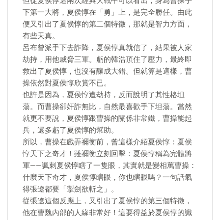
但從夏侯惇這兩次經典大戰中可以看出，身為曹操手
下第一大將，夏侯惇在「勇」上，是完全勝任。由此
便又引出了夏侯惇的第二個特徵，那就是智力方面，
有些天真。
呂布曾派手下去詐降，夏侯惇真就信了，結果被人家
劫持，用他威脅三軍。虧的韓浩頂住了壓力，最終即
救出了夏侯惇，也沒有釀成大錯。但就算是這樣，曹
操依然對夏侯惇欣賞不已。
也許是因為，夏侯惇遭劫持，反而說明了其性格坦
蕩。而曹操卻奸詐無比，自然最喜歡手下坦蕩。當然
就更不要說，夏侯惇跟曹操的關係非常鐵，曹操能起
兵，還多虧了夏侯惇的幫助。
所以，曹操在戲弄禰衡前，曾這樣介紹夏侯惇：夏侯
惇天下之奇才！雖禰衡立刻回擊：夏侯惇稱為完體將
軍——諷刺夏侯惇瞎了一隻眼，其實就是變相罵曹操：
什麼天下奇才，夏侯惇瞎眼，你也瞎眼嗎？一句話氣
得張遼都要「掣劍欲斬之」。
從張遼這個反應上，又引出了夏侯惇的第三個特徵，
他在曹魏內部的人緣非常好！這要得益於夏侯惇的識