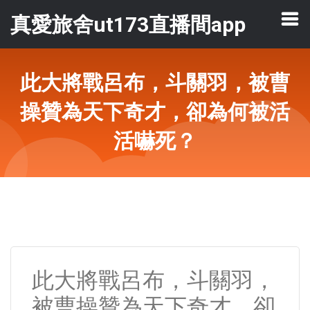
真愛旅舍ut173直播間app
此大將戰呂布，斗關羽，被曹
操贊為天下奇才，卻為何被活
活嚇死？
此大將戰呂布，斗關羽，
被曹操贊為天下奇才，卻