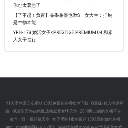
你也太著急了
【了不起！負責】品學兼優也做S 女大生：打炮
是生物本能
YRH-178 婚活女子×PRESTIGE PREMIUM 04 和素
人女子進行
91夫妻歡樂交友網站,s383免費黃直播軟件下載
Q臺妹-真人摳逼裸
聊
視訊聊天室破解版,成熟寂寞女聊天室
2018剛上線的黃播平台
台灣一對一視頻聊天室
女子學院1夜情視頻,s383最刺激的直播
app
showlive甜心交友視訊
嘟嘟情色網,mm夜色台灣深夜美女福