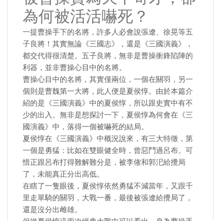
為何被活活嚇死？
一提曹操手下的名將，許多人必會說張遼、徐晃等五
子良將！其實無論《三國志》，還是《三國演義》，
都交代得很清楚。五子良將，無非是曹操衝鋒陷陣的
利器，並非曹操心目中的名將。
曹操心目中的名將，其實僅兩位，一個在關羽，另一
個則是曹魏第一大將，此人便是夏侯惇。由於本篇介
紹的是《三國演義》中的夏侯惇，所以跟史實中有不
少的出入。無非是想探討一下，夏侯惇為何會在《三
國演義》中，落得一個被嚇死的結局。
夏侯惇在《三國演義》中概況說來，有三大特徵，第
一個是勇猛：比如在雙眼健全時，曾惡鬥過呂布。可
惜正跟呂布打得難解難分是，被李傕和郭汜給攪局
了，未能真正分出高低。
在瞎了一隻眼後，夏侯惇依然勇猛不減當年，又跟千
里走單騎的關羽，大戰一番，最後被張遼給攪局了，
還是沒分出雌雄。