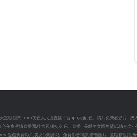
天室哪個黃
mm夜色大尺度直播平台app大全 ,色、情片免費看影片
成
夜色午夜激情直播間,後宮視頻交友 床上直播
長腿美女圖片壁紙,情色文小
come愛薇免費影片,美女視頻網站
免費影音視訊,情色圖片
狐狸精視訊,