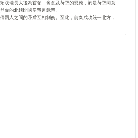
拓跋珪長大後為首領，會念及苻堅的恩德，於是苻堅同意
鼎鼎的北魏開國皇帝道武帝。
借兩人之間的矛盾互相制衡。至此，前秦成功統一北方，