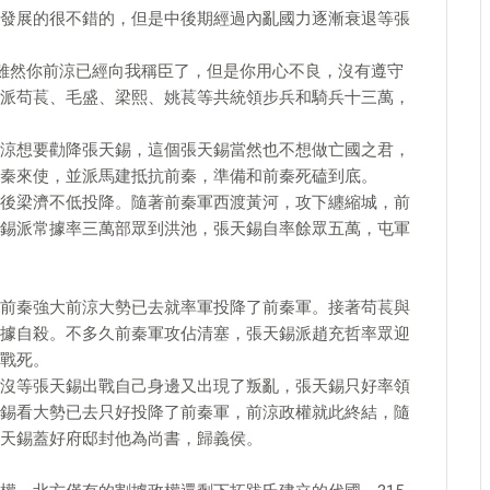
發展的很不錯的，但是中後期經過內亂國力逐漸衰退等張
單雖然你前涼已經向我稱臣了，但是你用心不良，沒有遵守
派苟萇、毛盛、梁熙、姚萇等共統領步兵和騎兵十三萬，
涼想要勸降張天錫，這個張天錫當然也不想做亡國之君，
秦來使，並派馬建抵抗前秦，準備和前秦死磕到底。
後梁濟不低投降。隨著前秦軍西渡黃河，攻下纏縮城，前
錫派常據率三萬部眾到洪池，張天錫自率餘眾五萬，屯軍
前秦強大前涼大勢已去就率軍投降了前秦軍。接著苟萇與
據自殺。不多久前秦軍攻佔清塞，張天錫派趙充哲率眾迎
戰死。
沒等張天錫出戰自己身邊又出現了叛亂，張天錫只好率領
錫看大勢已去只好投降了前秦軍，前涼政權就此終結，隨
天錫蓋好府邸封他為尚書，歸義侯。