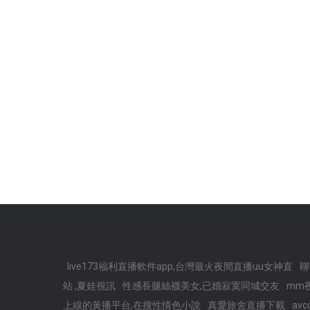
live173福利直播軟件app,台灣最火夜間直播uu女神直
聊
站 ,夏娃視訊
性感長腿絲襪美女,已婚寂寞同城交友
mm
上線的黃播平台,在搜性情色小說
真愛旅舍直播下載
av