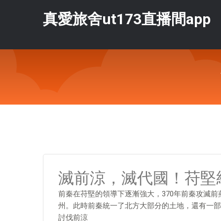
真愛旅舍ut173直播間app
滅前涼，滅代國！苻堅
前秦在苻堅的領導下逐漸強大，370年前秦攻滅前
州。此時前秦統一了北方大部分的土地，還有一部
討伐前涼