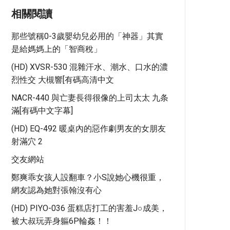
相關閱讀
那些號稱0-3歲嬰幼兒必用的「神器」其實
是給媽媽上的「智商稅」
(HD) XVSR-530 混雜汗水、潮水、口水的濃
烈性交 大槻響[有碼高清中文
NACR-440 與亡妻長得很像的上司太太 九条
滿[有碼中文字幕]
(HD) EQ-492 暖桌內的惡作劇男友的女朋友
射滿穴 2
交友網站
鄭爽乖女孩人設翻車？小S說她心機很重，
網友認為她對張翰沒有心
(HD) PIYO-036 蛋糕店打工的害羞J○成美，
被大叔玩弄身軀6P輪姦！！