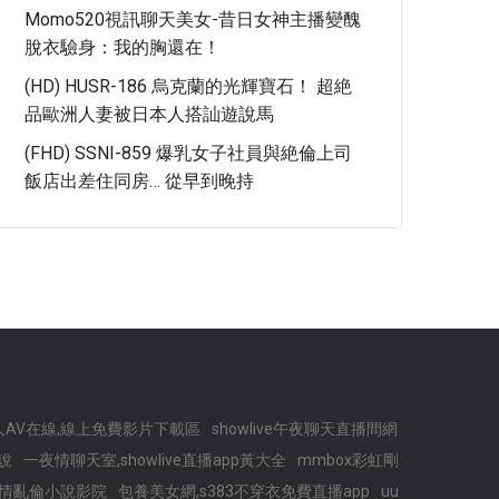
Momo520視訊聊天美女-昔日女神主播變醜
脫衣驗身：我的胸還在！
(HD) HUSR-186 烏克蘭的光輝寶石！ 超絶
品歐洲人妻被日本人搭訕遊說馬
(FHD) SSNI-859 爆乳女子社員與絶倫上司
飯店出差住同房… 從早到晚持
人AV在線,線上免費影片下載區
showlive午夜聊天直播間網
說
一夜情聊天室,showlive直播app黃大全
mmbox彩虹剛
色情亂倫小說影院
包養美女網,s383不穿衣免費直播app
uu