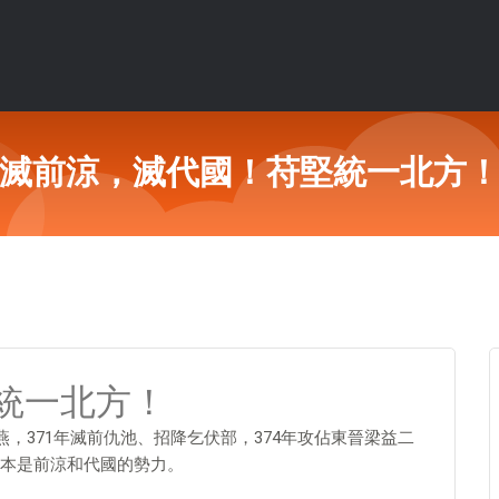
滅前涼，滅代國！苻堅統一北方
統一北方！
燕，371年滅前仇池、招降乞伏部，374年攻佔東晉梁益二
本是前涼和代國的勢力。