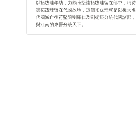
以拓跋珪年幼，力勸苻堅讓拓跋珪留在部中，稱待
讓拓跋珪留在代國故地，這個拓跋珪就是以後大名
代國滅亡後苻堅讓劉庫仁及劉衛辰分統代國諸部，
與江南的東晉分統天下。