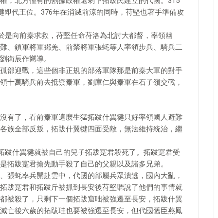
權，北方僅有的割據政權還剩下拓跋氏建立的代國。315
犍即代王位。376年在消滅前涼的同時，苻堅也著手準備攻
，於是向前秦求救，苻堅任命苻洛為北討大都督，率領幽
難、鎮軍將軍鄧羌、前禁將軍張蚝等人率領步兵、騎兵二
劉衛辰作嚮導。
孤部迎戰，這些個非正規的部落軍隊那是前秦大軍的對手
領十萬騎兵前去抵禦秦軍，劉庫仁與秦軍在石子嶺交戰，
沒有了，看前秦軍這麼生猛拓跋什翼犍只好率領國人避難
各族全部反叛，拓跋什翼犍四面受敵，無法維持統治，繼
的拓跋什翼犍就被自己的兒子拓跋寔君殺死了。拓跋寔君受
是拓跋寔君搶先動手殺了自己的父親以及諸多兄弟。
、張蚝率兵開赴雲中，代國的部屬兵眾潰逃，國內大亂，
拓跋寔君和拓跋斤被抓到長安後苻堅聽說了他們的事情就
都被殺了，只剩下一個拓跋窟咄被強遷至長安，拓跋什翼
滅亡後六歲的拓跋珪也要被強遷至長安，但代國舊臣燕鳳