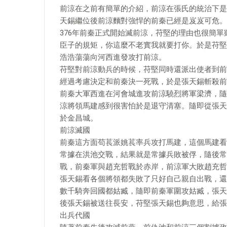
前涼在之前有簡單的介紹，前涼在張氏的統治下是
天錫繼位後前涼麵對強悍的前秦已經是岌岌可危。
376年前秦正式開始滅前涼，苻堅的理由也很簡
臣子的規矩，你這麼不老實我就要打你。於是苻堅
浩浩蕩蕩向河西進發攻打前涼。
苻堅對前涼動兵的時候，苻堅同時還派出使者到前
經過考慮決定和前秦決一死戰，於是張天錫斬殺前
前秦大軍西進在河會城進攻前涼驍烈將軍梁濟，隨
涼將領馬建感到很害怕於是退守清塞。隨即從張天
於金昌城。
前涼滅國
前秦這方面苟萇派姚萇率兵攻打馬建，這個馬建看
常據在洪池交戰，結果就是常據兵敗被俘，隨後常
戰，前秦軍與趙充哲戰於赤岸，前涼軍大敗趙充哲
張天錫看各個將領都失敗了只好自己親自出戰，還
數千騎奔回國都姑臧，隨即前秦軍圍攻姑臧，張天
後張天錫被送往長安，苻堅張天錫也夠意思，給張
出兵代國