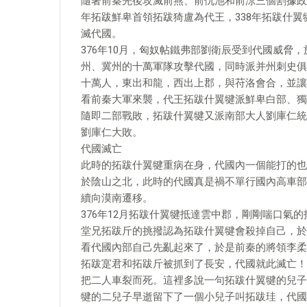
隨著前秦先後攻滅前燕、前仇池和前涼三個割據政
年拓跋鮮卑首領拓跋猗盧為代王，338年拓跋什翼
滅代國。
376年10月，匈奴帖鐵弗部劉衛辰受到代國威脅
州、冀州的十萬軍隊攻擊代國，同時派并州刺史俱
十萬人，東出和龍，西出上郡，與苻洛會合，並讓
看前秦大軍來襲，代王拓跋什翼犍派鮮卑白部、獨
隨即二部戰敗，拓跋什翼犍又派南部大人劉庫仁統
劉庫仁大敗。
代國滅亡
此時的拓跋什翼犍重病在身，代國內一個能打的也
於陰山之北，此時的代國真是禍不單行國內高車部
續向漠南遷移。
376年12月拓跋什翼犍抵達雲中郡，剛剛喘口氣
堂兄拓跋斤的挑撥認為拓跋什翼犍會殺掉自己，於
看代國內部自己先亂起來了，於是前秦的將領李柔
拓跋寔君和拓跋斤被抓到了長安，代國就此滅亡！
把二人車裂而死。這裡多說一句拓跋什翼犍的兒子
犍的二兒子早逝留下了一個小兒子叫拓跋珪，代國